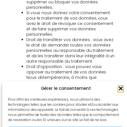
supprimer ou bloquer vos données
personnelles.
Si vous nous donnez votre consentement
pour le traitement de vos données, vous
avez le droit de révoquer ce consentement
et de faire supprimer vos données
personnelles.
Droit de transférer vos données : vous avez
le droit de demander toutes vos données
personnelles au responsable du traitement
et de les transférer dans leur intégralité à un
autre responsable du traitement.
Droit d’opposition : vous pouvez vous
opposer au traitement de vos données.
Nous obtempérerons, à moins que
certaines raisons ne justifient ce traitement.
Gérer le consentement
Assurez-vous de toujours indiquer clairement qui
vous êtes, afin que nous puissions être certains de
Pour offrir les meilleures expériences, nous utilisons des
ne pas modifier ni supprimer les données de la
technologies telles que les cookies pour stocker et/ou accéder aux
mauvaise personne.
informations des appareils. Le fait de consentir à ces technologies
nous permettra de traiter des données telles que le comportement
8. Déposer une plainte
de navigation ou les ID uniques sur ce site. Le fait de ne pas
consentir ou de retirer son consentement peut avoir un effet négatif